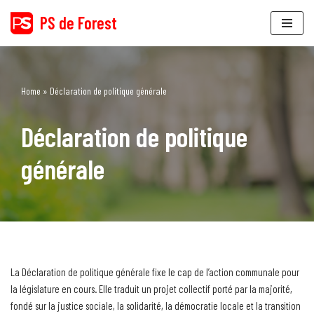
PS de Forest
Aller
au
contenu
Home
»
Déclaration de politique générale
Déclaration de politique
générale
La Déclaration de politique générale fixe le cap de l’action communale pour
la législature en cours. Elle traduit un projet collectif porté par la majorité,
fondé sur la justice sociale, la solidarité, la démocratie locale et la transition