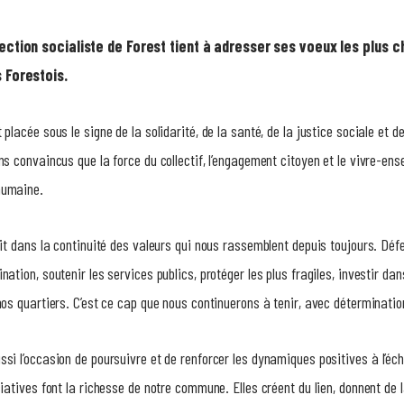
section socialiste de Forest tient à adresser ses voeux les plus c
 Forestois.
 placée sous le signe de la solidarité, de la santé, de la justice sociale et d
ns convaincus que la force du collectif, l’engagement citoyen et le vivre-ense
humaine.
rit dans la continuité des valeurs qui nous rassemblent depuis toujours. Défen
nation, soutenir les services publics, protéger les plus fragiles, investir dan
nos quartiers. C’est ce cap que nous continuerons à tenir, avec déterminatio
si l’occasion de poursuivre et de renforcer les dynamiques positives à l’éche
ciatives font la richesse de notre commune. Elles créent du lien, donnent de la