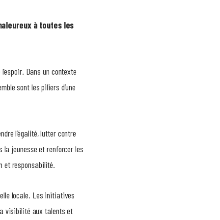
haleureux à toutes les
e l’espoir. Dans un contexte
mble sont les piliers d’une
dre l’égalité, lutter contre
s la jeunesse et renforcer les
n et responsabilité.
lle locale. Les initiatives
 visibilité aux talents et