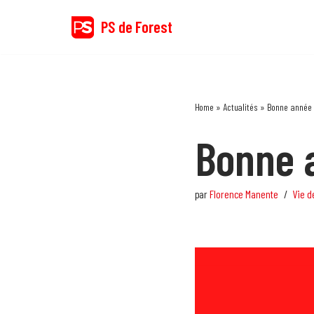
PS de Forest
Aller
au
contenu
Home
»
Actualités
»
Bonne année 
Bonne 
par
Florence Manente
Vie d